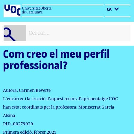
Salta
Universitat Oberta
CA
al
de Catalunya
contingut
Com creo el meu perfil
professional?
Autora: Carmen Reverté
L'encàrrec i la creació d'aquest recurs d'aprenentatge UOC
han estat coordinats per la professora: Montserrat Garcia
Alsina
PID_00279929
Primera edició: febrer 2021